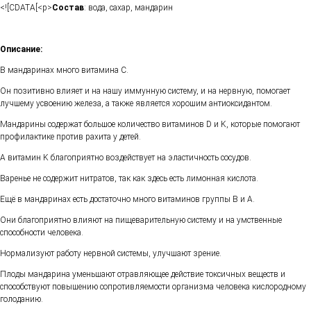
<![CDATA[<p>
Состав
: вода, сахар, мандарин
Описание:
В мандаринах много витамина С.
Он позитивно влияет и на нашу иммунную систему, и на нервную, помогает
лучшему усвоению железа, а также является хорошим антиоксидантом.
Мандарины содержат большое количество витаминов D и K, которые помогают
профилактике против рахита у детей.
А витамин K благоприятно воздействует на эластичность сосудов.
Варенье не содержит нитратов, так как здесь есть лимонная кислота.
Ещё в мандаринах есть достаточно много витаминов группы В и А.
Они благоприятно влияют на пищеварительную систему и на умственные
способности человека.
Нормализуют работу нервной системы, улучшают зрение.
Плоды мандарина уменьшают отравляющее действие токсичных веществ и
способствуют повышению сопротивляемости организма человека кислородному
голоданию.