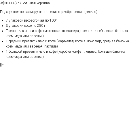
<![CDATA[<p>Большая корзина.
Подходящее по размеру наполнение (приобретается отдельно):
7 упаковок весового чая по 100г
3 упаковки кофе по 250 г
Презенты к чаю и кофе (маленькая шоколадка, орехи или небольшая баночка
крем-меда или варенья)
1 средний презент к чаю и кофе (мармелад, кофе в шоколаде, средняя баночка
крем-меда или варенья, пастила)
1 большой презент к чаю и кофе (коробка конфет, леденец, большая баночка
крем-меда или варенья)
]]>