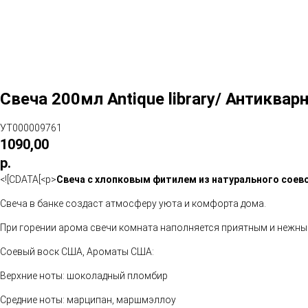
Свеча 200мл Antique library/ Антиквар
УТ000009761
1090,00
р.
<![CDATA[<p>
Свеча с хлопковым фитилем из натурального соево
Свеча в банке создаст атмосферу уюта и комфорта дома.
При горении арома свечи комната наполняется приятным и нежн
Соевый воск США, Ароматы США:
Верхние ноты: шоколадный пломбир
Средние ноты: марципан, маршмэллоу