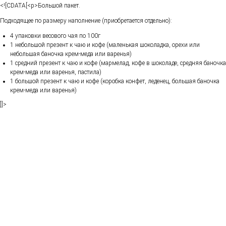
<![CDATA[<p>Большой пакет.
Подходящее по размеру наполнение (приобретается отдельно):
4 упаковки весового чая по 100г
1 небольшой презент к чаю и кофе (маленькая шоколадка, орехи или
небольшая баночка крем-меда или варенья)
1 средний презент к чаю и кофе (мармелад, кофе в шоколаде, средняя баночка
крем-меда или варенья, пастила)
1 большой презент к чаю и кофе (коробка конфет, леденец, большая баночка
крем-меда или варенья)
]]>