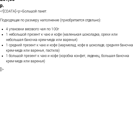
р.
<![CDATA[<p>Большой пакет.
Подходящее по размеру наполнение (приобретается отдельно):
4 упаковки весового чая по 100г
1 небольшой презент к чаю и кофе (маленькая шоколадка, орехи или
небольшая баночка крем-меда или варенья)
1 средний презент к чаю и кофе (мармелад, кофе в шоколаде, средняя баночка
крем-меда или варенья, пастила)
1 большой презент к чаю и кофе (коробка конфет, леденец, большая баночка
крем-меда или варенья)
]]>